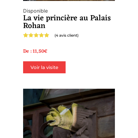
Disponible
La vie princière au Palais
Rohan
(
4
avis client)
Noté
4
5.00
sur 5
De :
11,50
€
basé sur
notations
client
Voir la visite