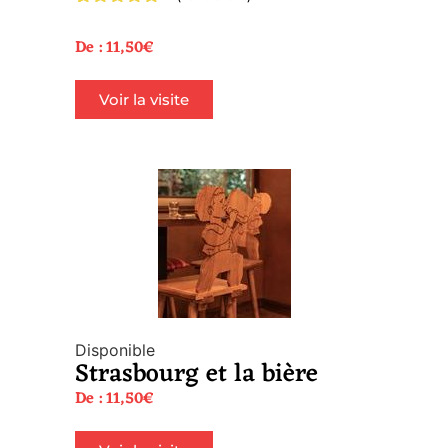
Noté
1
5.00
sur 5
De :
11,50
€
basé sur
notation
client
Voir la visite
Disponible
Strasbourg et la bière
De :
11,50
€