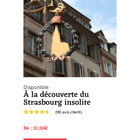
Disponible
À la découverte du
Strasbourg insolite
(
90
avis client)
Noté
90
4.58
sur 5
De :
11,50
€
basé sur
notations
client