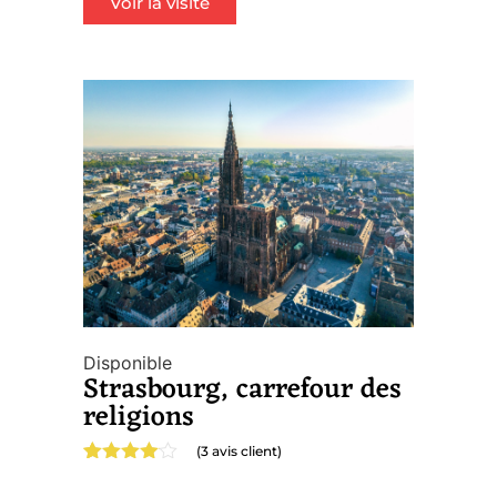
Voir la visite
Disponible
Strasbourg, carrefour des
religions
(
3
avis client)
Noté
3
4.00
sur 5