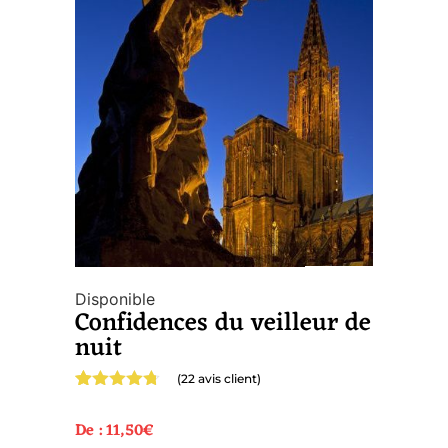
Disponible
Confidences du veilleur de
nuit
(
22
avis client)
Noté
22
4.68
sur 5
De :
11,50
€
basé sur