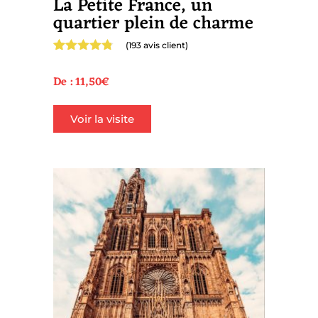
La Petite France, un
quartier plein de charme
(
193
avis client)
Noté
193
4.74
sur 5
De :
11,50
€
basé sur
notations
client
Voir la visite