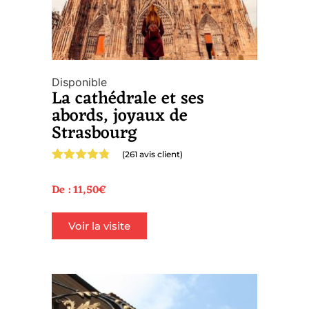
Disponible
La cathédrale et ses
abords, joyaux de
Strasbourg
(
261
avis client)
Noté
261
4.75
sur 5
De :
11,50
€
basé sur
notations
client
Voir la visite