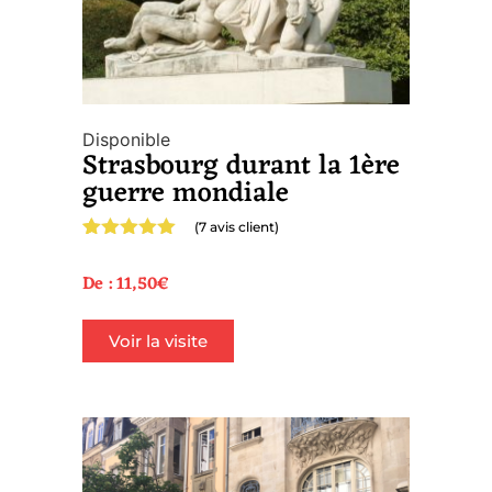
Disponible
Strasbourg durant la 1ère
guerre mondiale
(
7
avis client)
Noté
7
5.00
sur 5
De :
11,50
€
basé sur
notations
client
Voir la visite