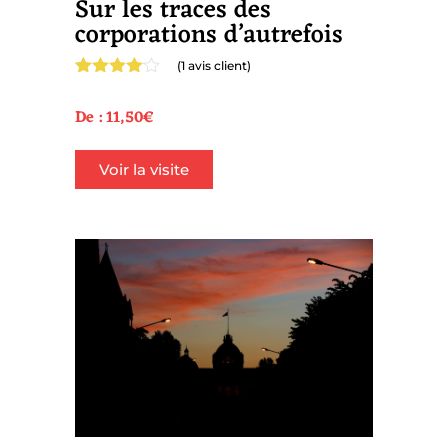
Sur les traces des
corporations d’autrefois
(
1
avis client)
Noté
1
4.00
sur 5
De :
11,50
€
basé
sur
notation
Voir la visite
client