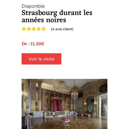
Disponible
Strasbourg durant les
années noires
(
4
avis client)
Noté
4
5.00
sur 5
De :
11,50
€
basé sur
notations
client
Voir la visite