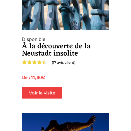
Disponible
À la découverte de la
Neustadt insolite
(
17
avis client)
Noté
17
4.47
sur 5
De :
11,50
€
basé sur
notations
client
Voir la visite