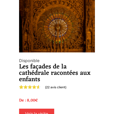
Disponible
Les façades de la
cathédrale racontées aux
enfants
(
22
avis client)
Noté
22
4.50
sur 5
De :
8,00
€
basé sur
notations
client
Voir la visite