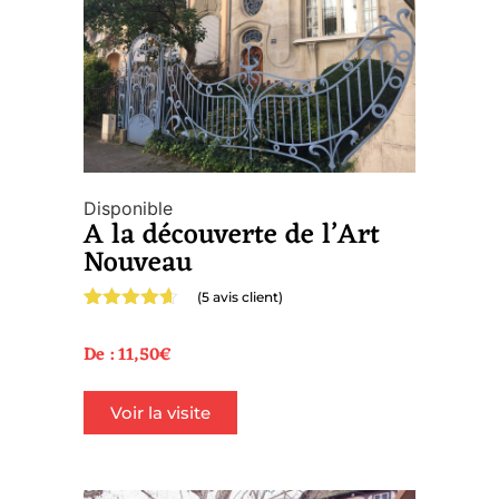
Disponible
A la découverte de l’Art
Nouveau
(
5
avis client)
Noté
5
4.60
sur 5
De :
11,50
€
basé sur
notations
client
Voir la visite