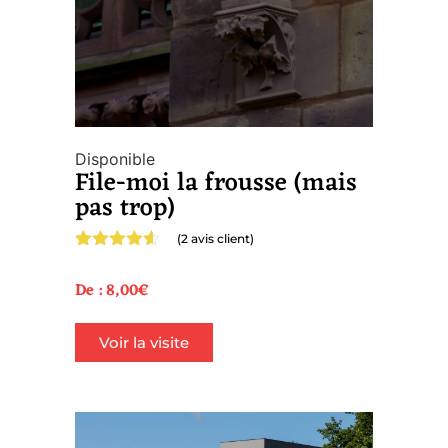
Disponible
File-moi la frousse (mais
pas trop)
(
2
avis client)
Noté
2
4.50
sur 5
De :
8,00
€
basé sur
notations
client
Voir la visite