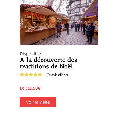
Disponible
A la découverte des
traditions de Noël
(
91
avis client)
Noté
91
4.75
sur 5
De :
11,50
€
basé sur
notations
client
Voir la visite