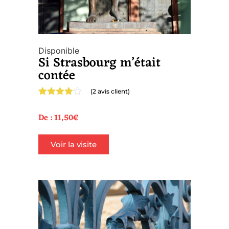
Disponible
Si Strasbourg m’était
contée
(
2
avis client)
Noté
2
4.00
sur 5
De :
11,50
€
basé
sur
notations
Voir la visite
client