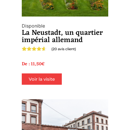
Disponible
La Neustadt, un quartier
impérial allemand
(
20
avis client)
Noté
20
4.55
sur 5
De :
11,50
€
basé sur
notations
client
Voir la visite