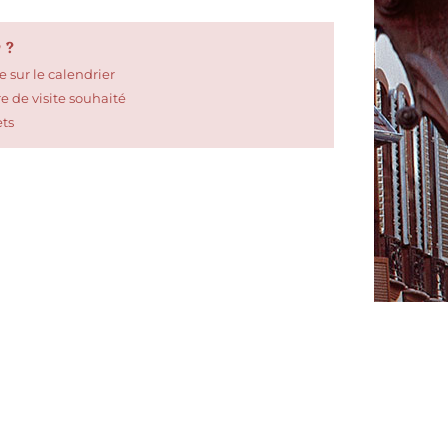
 ?
e sur le calendrier
ire de visite souhaité
ets