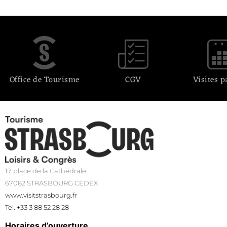
Office de Tourisme
CGV
Visites p
17 place de la Cathédrale
67082 STRASBOURG CEDEX
www.visitstrasbourg.fr
Tel. +33 3 88 52 28 28
Horaires d’ouverture