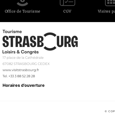
Office de Tourisme
CGV
Visites p
17 place de la Cathédrale
67082 STRASBOURG CEDEX
www.visitstrasbourg.fr
Tel. +33 3 88 52 28 28
Horaires d’ouverture
© COP