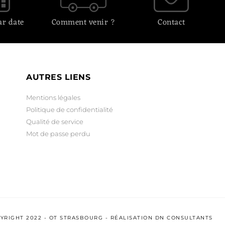
ar date
Comment venir ?
Contact
AUTRES LIENS
Mentions légales
Politique de confidentialité
Qualité de service
Mot de passe perdu
YRIGHT 2022 - OT STRASBOURG - RÉALISATION
DN CONSULTANTS