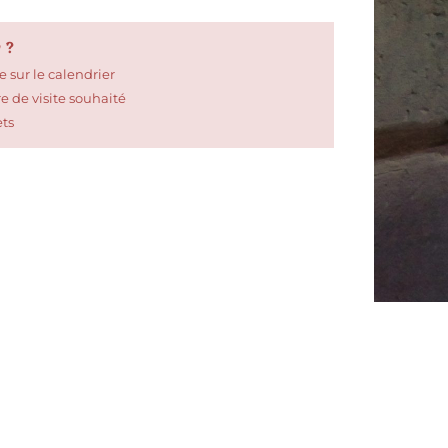
 ?
e sur le calendrier
ire de visite souhaité
ets