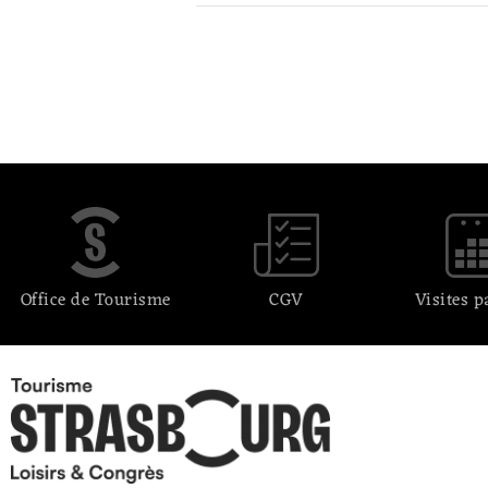
Office de Tourisme
CGV
Visites p