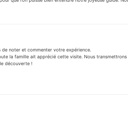
t pour que l’on puisse bien entendre notre joyeuse guide. 
ps de noter et commenter votre expérience.
te la famille ait apprécié cette visite. Nous transmettron
le découverte !