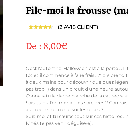
File-moi la frousse (m
(
2
AVIS CLIENT)
Noté
2
4.50
sur 5
De :
8,00
€
basé sur
notations
client
C’est l’automne, Halloween est à la porte…. Il
tôt et il commence à faire frais… Alors prend
à deux mains pour découvrir quelques légen
pas trop…) dans un circuit d’une heure autour
Connais-tu la dame blanche de la cathédrale 
Sais-tu où l’on menait les sorcières ? Conna
au crochet qui rode sur les quais ?
Suis-moi et tu sauras tout sur ces histoires… à t
N’hésite pas venir déguisé(e).