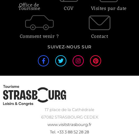
Office de
Tourisme
CGV
Visites par date
Comment venir ?
Contact
SUIVEZ-NOUS SUR
17 place de la Cathédrale
67082 STRASBOURG CEDEX
www.visitstrasbourg.fr
Tel. +33 3 88 52 28 28