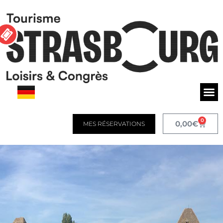
0
0,00
€
MES RÉSERVATIONS