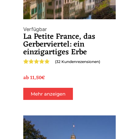
Verfügbar
La Petite France, das
Gerberviertel: ein
einzigartiges Erbe
(
32
Kundenrezensionen)
Bewertet mit
32
4.97
von 5,
ab
11,50
€
basierend
auf
Kundenbewertungen
Mehr anzeigen