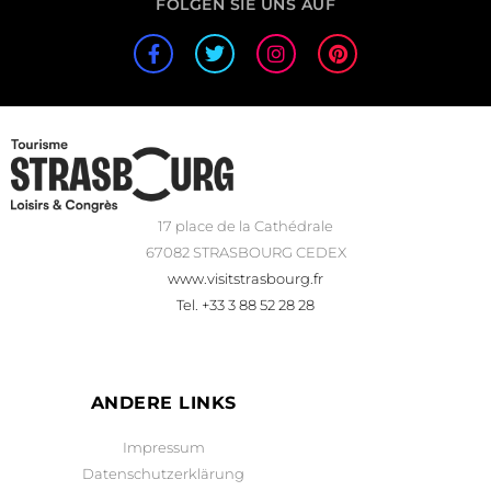
FOLGEN SIE UNS AUF
17 place de la Cathédrale
67082 STRASBOURG CEDEX
www.visitstrasbourg.fr
Tel. +33 3 88 52 28 28
ANDERE LINKS
Impressum
Datenschutzerklärung