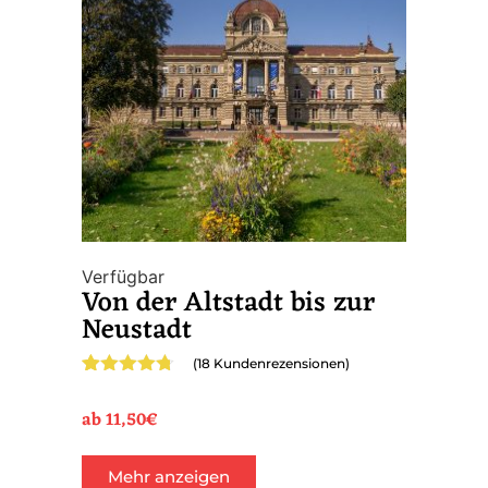
Verfügbar
Von der Altstadt bis zur
Neustadt
(
18
Kundenrezensionen)
Bewertet
18
mit
4.67
ab
11,50
€
von 5,
basierend
auf
Mehr anzeigen
Kundenbewertungen