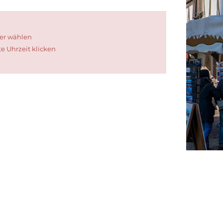
der wählen
te Uhrzeit klicken
n