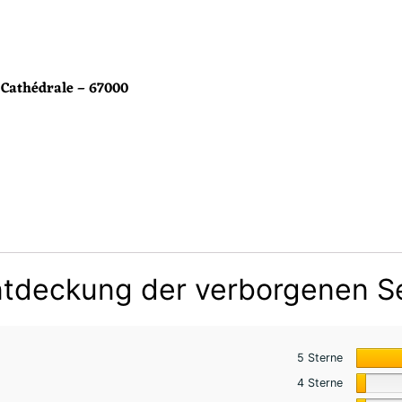
 Cathédrale – 67000
tdeckung der verborgenen S
5 Sterne
4 Sterne