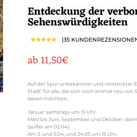
Entdeckung der verbo
Sehenswürdigkeiten
(
35
KUNDENREZENSIONE
Bewertet
35
mit
4.83
ab
11,50
€
von 5,
basierend
auf
Kundenbewertungen
Auf der Spur unbekannter und versteckter E
Stadt: für alle, die sich noch einmal neu vo
lassen möchten.
Januar: samstags um 15 Uhr.
März bis Juni, September und Oktober: don
(außer am 02.04).
Am 3. und 5.04, und 24.05 um 15 Uhr.