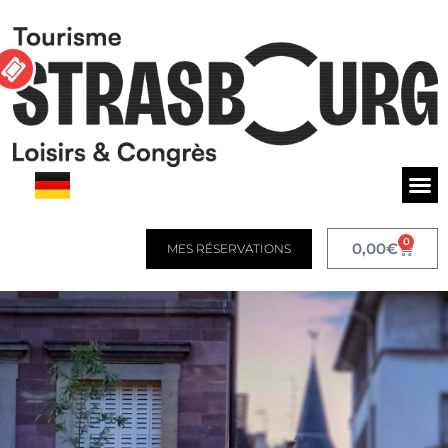
0
0,00
€
MES RÉSERVATIONS