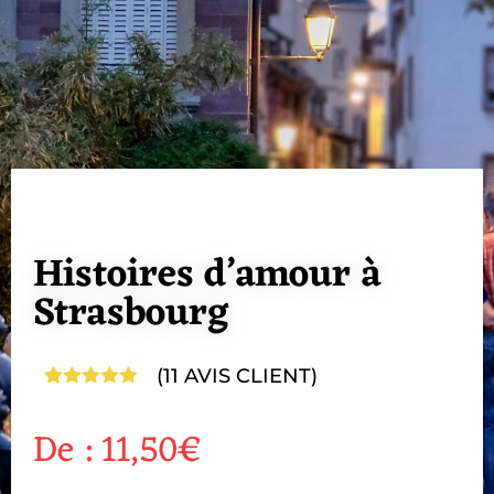
Histoires d’amour à
Strasbourg
(
11
AVIS CLIENT)
Noté
11
4.91
sur 5
De :
11,50
€
basé sur
notations
client