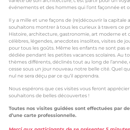
variété de son architecture, c’est partir pour un voy
événements et des hommes qui l’ont façonnée et o
Il y a mille et une façons de (re)découvrir la capitale
souhaitons montrer à tous les curieux à travers ce 
Histoire, architecture, gastronomie, art moderne 
célèbres, légendes, anecdotes insolites, visites de jour
pour tous les goûts. Même les enfants ne sont pas 
dédiée pendant les petites vacances scolaires. Au to
thèmes différents, déclinés tout au long de l’anné
cesse sous un jour nouveau notre belle cité. Quel q
nul ne sera déçu par ce qu’il apprendra.
Nous espérons que ces visites vous feront apprécier
souhaitons de belles découvertes !
Toutes nos visites guidées sont effectuées par de
d’une carte professionnelle.
Merci aux participants de se présenter 5 minutes