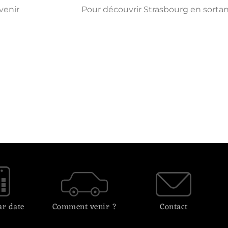
 venir
Pour découvrir Strasbourg en sortant
ar date
Comment venir ?
Contact