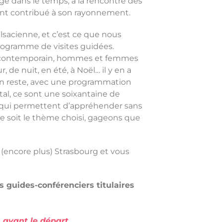
age dans le temps, à la rencontre des
nt contribué à son rayonnement.
 alsacienne, et c’est ce que nous
programme de visites guidées.
et contemporain, hommes et femmes
, de nuit, en été, à Noël… il y en a
en reste, avec une programmation
tal, ce sont une soixantaine de
e, qui permettent d’appréhender sans
ue soit le thème choisi, gageons que
 (encore plus) Strasbourg et vous
s guides-conférenciers titulaires
 avant le départ.